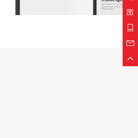
电话:1
手机:1
邮箱:4
返回