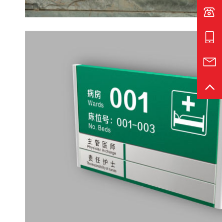
电话:1
手机:1
邮箱:4
返回
床位导视牌